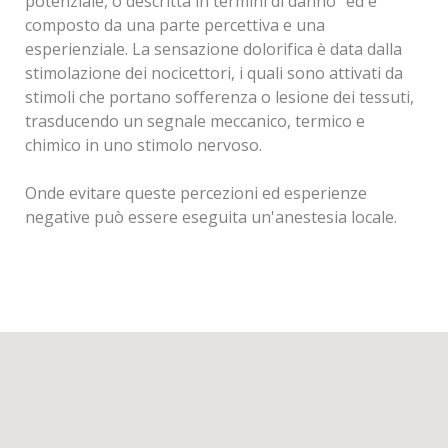
esilarante" ha la funzione di togliere l'ansia, la paura,
potenziale, o descritta in termini di danno” ed è
lo stress, la nausea, di innalzare la soglia del dolore e
composto da una parte percettiva e una
di rendere più piacevole la seduta dal dentista.
esperienziale. La sensazione dolorifica è data dalla
stimolazione dei nocicettori, i quali sono attivati da
stimoli che portano sofferenza o lesione dei tessuti,
trasducendo un segnale meccanico, termico e
chimico in uno stimolo nervoso.
Onde evitare queste percezioni ed esperienze
negative può essere eseguita un'anestesia locale.