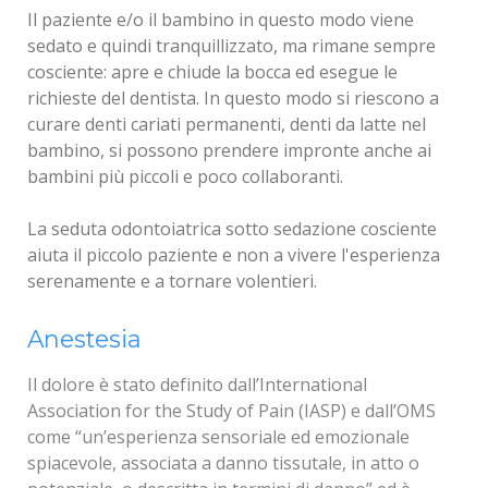
Il paziente e/o il bambino in questo modo viene
sedato e quindi tranquillizzato, ma rimane sempre
cosciente: apre e chiude la bocca ed esegue le
richieste del dentista. In questo modo si riescono a
curare denti cariati permanenti, denti da latte nel
bambino, si possono prendere impronte anche ai
bambini più piccoli e poco collaboranti.
La seduta odontoiatrica sotto sedazione cosciente
aiuta il piccolo paziente e non a vivere l'esperienza
serenamente e a tornare volentieri.
Sedazione Inalatoria
Anestesia
La sedazione cosciente effettuata nel nostro
Il dolore è stato definito dall’International
ambulatorio dentistico, si ottiene mediante
Association for the Study of Pain (IASP) e dall’OMS
l'inalazione di una
come “un’esperienza sensoriale ed emozionale
miscela di ossigeno e protossido
di azoto
spiacevole, associata a danno tissutale, in atto o
. Questo gas anestetico chiamato anche "gas