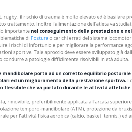
 rugby.. il rischio di trauma è molto elevato ed è basilare pre
to trattamento. Inoltre l'alimentazione dell'atleta va studiat
uolo importante
nel conseguimento della prestazione e nell
oblematiche di
Postura
o carichi errati del sistema locomotor
re i rischi di infortunio e per migliorare la performance ag
ioni sportive. Tale aproccio deve essere sviluppato già dall
 condurre a patologie difficilmente risolvibili in età adulta.
e mandibolare porta ad un corretto equilibrio postural
colari ed un miglioramento della prestazione sportiva.
I 
flessibile che va portato durante le attività atletiche 
zata, rimovibile, preferibilmente applicata all'arcata superio
'articolazione temporo-mandibolare (ATM), protezione da bru
per l'attività fisica aerobica (calcio, basket, tennis..) ed a