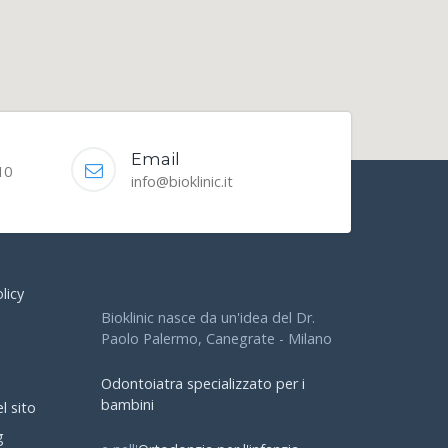
Email
10
info@bioklinic.it
licy
Bioklinic nasce da un'idea del Dr.
Paolo Palermo, Canegrate - Milano
Odontoiatra specializzato per i
bambini
l sito
g