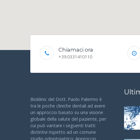
Chiamaci ora
+39.0331410110
Ulti
Bioklinic del Dott. Paolo Palermo è
tra le poche cliniche dentali ad avere
un approccio basato su una visione
globale della salute del paziente, per
cui può vantare i seguenti tratti
distintivi rispetto ad un comune
studio odontoiatrico: Approccio