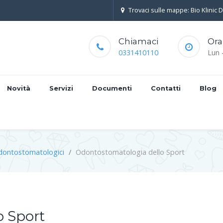
Trovaci sulle mappe: Bio Klinic 
Chiamaci
Ora
0331410110
Lun 
Novità
Servizi
Documenti
Contatti
Blog
dontostomatologici
Odontostomatologia dello Sport
o Sport