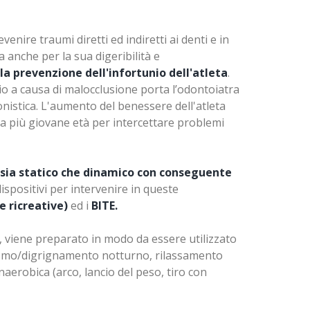
venire traumi diretti ed indiretti ai denti e in
a anche per la sua digeribilità e
a prevenzione dell'infortunio dell'atleta
.
io a causa di malocclusione porta l’odontoiatra
onistica. L'aumento del benessere dell'atleta
a più giovane età per intercettare problemi
e sia statico che dinamico con conseguente
dispositivi per intervenire in queste
e ricreative)
ed i
BITE.
re, viene preparato in modo da essere utilizzato
xismo/digrignamento notturno, rilassamento
naerobica (arco, lancio del peso, tiro con