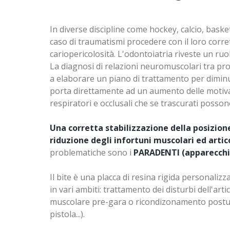
In diverse discipline come hockey, calcio, basket,
caso di traumatismi procedere con il loro corret
cariopericolosità. L'odontoiatria riveste un r
La diagnosi di relazioni neuromuscolari tra pr
a elaborare un piano di trattamento per diminui
porta direttamente ad un aumento delle motivaz
respiratori e occlusali che se trascurati possono
Una corretta stabilizzazione della posizion
riduzione degli infortuni muscolari ed arti
problematiche sono i
PARADENTI (apparecchio 
Il bite è una placca di resina rigida personaliz
in vari ambiti: trattamento dei disturbi dell
muscolare pre-gara o ricondizonamento posturale 
pistola...).