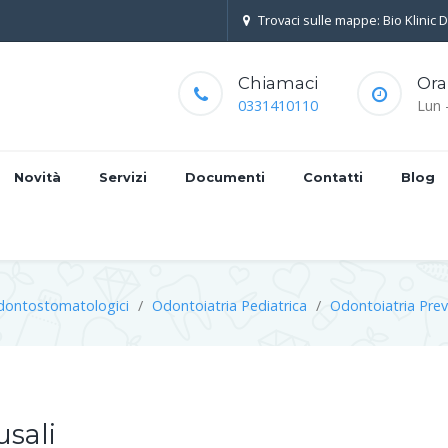
Trovaci sulle mappe: Bio Klinic 
Chiamaci
Ora
0331410110
Lun 
Novità
Servizi
Documenti
Contatti
Blog
dontostomatologici
Odontoiatria Pediatrica
Odontoiatria Prev
usali