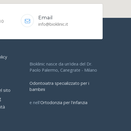
Email
10
info@bioklinic.it
licy
Bioklinic nasce da un'idea del Dr.
Paolo Palermo, Canegrate - Milano
Odontoiatra specializzato per i
bambini
l sito
g
e nell'
Ortodonzia per l'infanzia
ità