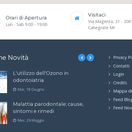
Visitaci
Orari di Apertura
Via Magenta, 31 - 200
Lun - Sab 9.00 - 19.00
Canegrate MI
me Novità
Privacy Po
Contatti
L'utilizzo dell'Ozono in
Login
odontoiatria.
Credits
Mar, 18 Giugno
Mappa de
Feed Blo
Malattia parodontale; cause,
Feed Nov
sintomi e rimedi
Mer, 29 Maggio