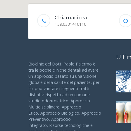
Chiamaci ora
+39.0331410110
Ulti
Bioklinic del Dott. Paolo Palermo è
tra le poche cliniche dentali ad avere
un approccio basato su una visione
globale della salute del paziente, per
cui può vantare i seguenti tratti
distintivi rispetto ad un comune
studio odontoiatrico: Approccio
Multidisciplinare, Approccio
Etico, Approccio Biologico, Approccio
Preventivo, Approccio
Integrato, Risorse tecnologiche e