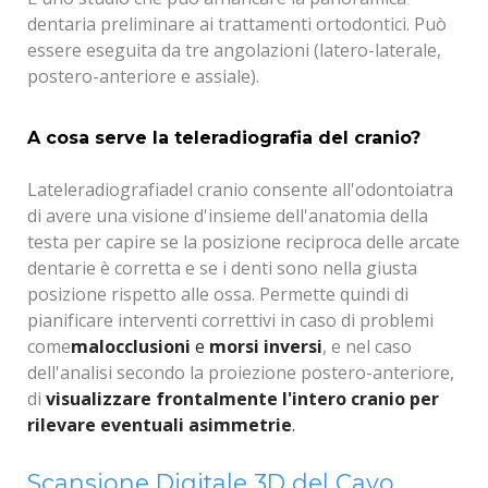
dentaria preliminare ai trattamenti ortodontici. Può
essere eseguita da tre angolazioni (latero-laterale,
postero-anteriore e assiale)
.
A cosa serve la teleradiografia del cranio?
La
teleradiografia
del cranio
c
onsente all'odontoiatra
di avere una visione d'insieme dell'anatomia della
testa per capire se la posizione reciproca delle arcate
dentarie è corretta e se i denti sono nella giusta
posizione rispetto alle ossa. Permette quindi di
pianificare interventi correttivi in caso di problemi
come
malocclusioni
e
morsi inversi
, e nel caso
dell'analisi secondo la proiezione postero-anteriore,
di
visualizzare frontalmente l'intero cranio per
rilevare eventuali asimmetrie
.
Scansione Digitale 3D del Cavo