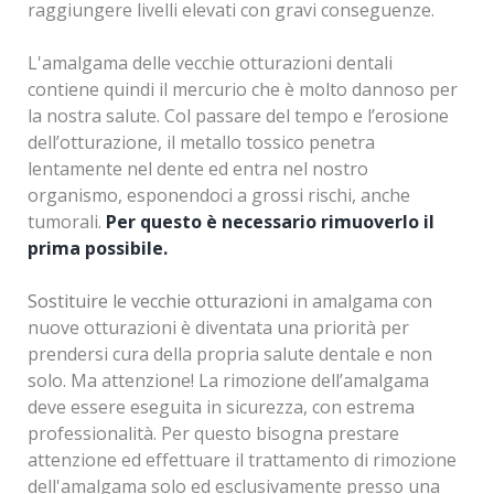
raggiungere livelli elevati con gravi conseguenze.
bambini più piccoli e poco collaboranti.
L'amalgama delle vecchie otturazioni dentali
La seduta odontoiatrica sotto sedazione cosciente
contiene quindi il mercurio
che è molto dannoso per
aiuta il piccolo paziente e non a vivere l'esperienza
la nostra salute. Col passare del tempo e l’erosione
serenamente e a tornare volentieri.
dell’otturazione, il metallo tossico penetra
lentamente nel dente ed entra nel nostro
Sedazione Inalatoria
Anestesia
organismo, esponendoci a grossi rischi, anche
La sedazione cosciente effettuata nel nostro
Il dolore è stato definito dall’International
tumorali.
Per questo è necessario rimuoverlo il
ambulatorio dentistico, si ottiene mediante
Association for the Study of Pain (IASP) e dall’OMS
prima possibile.
l'inalazione di una
come “un’esperienza sensoriale ed emozionale
miscela di ossigeno e protossido
di azoto
spiacevole, associata a danno tissutale, in atto o
Sostituire le vecchie otturazioni
. Questo gas anestetico chiamato anche "gas
in amalgama con
esilarante" ha la funzione di togliere l'ansia, la paura,
potenziale, o descritta in termini di danno” ed è
nuove otturazioni è diventata una priorità per
lo stress, la nausea, di innalzare la soglia del dolore e
composto da una parte percettiva e una
prendersi cura della propria salute dentale e non
di rendere più piacevole la seduta dal dentista.
esperienziale. La sensazione dolorifica è data dalla
solo. Ma attenzione! La rimozione dell’amalgama
stimolazione dei nocicettori, i quali sono attivati da
deve essere eseguita in sicurezza, con estrema
stimoli che portano sofferenza o lesione dei tessuti,
professionalità. Per questo bisogna prestare
trasducendo un segnale meccanico, termico e
attenzione ed effettuare il trattamento di rimozione
chimico in uno stimolo nervoso.
dell'amalgama solo ed esclusivamente presso una