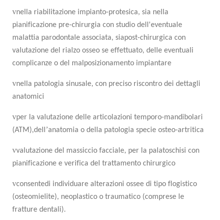
v
nella riabilitazione impianto-protesica
,
sia nella
pianificazione pre-chirurgia con studio dell'eventuale
malattia parodontale associata, sia
post-chirurgica con
valutazione del rialzo osseo se effettuato, delle eventuali
complicanze o del malposizionamento impiantare
v
nella patologia sinusale, con preciso riscontro dei dettagli
anatomici
v
per la valutazione delle
articolazioni temporo-mandibolari
’
(ATM),
dell
anatomia o della patologia specie osteo-artritica
v
valutazione del massiccio facciale,
per
la palatoschisi con
pianificazione e verifica del trattamento chirurgico
v
c
onsente
di individuare alterazioni ossee di tipo flogistico
(osteomielite), neoplastico o traumatico (comprese le
fratture dentali).