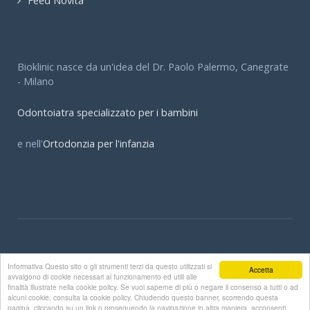
Feed Novità
Bioklinic nasce da un'idea del Dr. Paolo Palermo, Canegrate
- Milano
Odontoiatra specializzato per i bambini
e nell'
Ortodonzia per l'infanzia
© Bioklinic - Dott. Paolo Palermo Dott.ssa Elena Palermo
Informativa Questo sito o gli strumenti terzi da questo utilizzati si
Accetta
Bioklinic.it
avvalgono di cookie necessari al funzionamento ed utili alle
finalità illustrate nella cookie policy. Se vuoi saperne di più o negare il consenso a tutti o ad
alcuni cookie, consulta la cookie policy. Chiudendo questo banner, scorrendo questa
.
pagina, cliccando su un link o proseguendo la navigazione in altra maniera, acconsenti