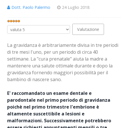
Dott. Paolo Palermo
24 Luglio 2018
Valutazione
attuale:
Valuta
5
/
5
La gravidanza è arbitrariamente divisa in tre periodi
di tre mesi l'uno, per un periodo di circa 40
settimane. La "cura prenatale" aiuta la madre a
mantenere una salute ottimale durante e dopo la
gravidanza fornendo maggiori possibilità per il
bambino di nascere sano.
E' raccomandato un esame dentale e
parodontale nel primo periodo di gravidanza
poichè nel primo trimestre l'embrione è
altamente suscettibile a lesioni e
malformazioni. Successivamente potrebbero
essere richiesti appuntamenti mensili o tre