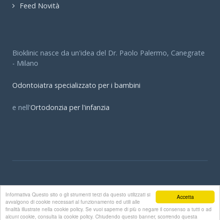
Feed Novità
Bioklinic nasce da un'idea del Dr. Paolo Palermo, Canegrate
- Milano
Odontoiatra specializzato per i bambini
e nell'
Ortodonzia per l'infanzia
© Bioklinic - Dott. Paolo Palermo Dott.ssa Elena Palermo
Informativa Questo sito o gli strumenti terzi da questo utilizzati si
Accetta
Bioklinic.it
avvalgono di cookie necessari al funzionamento ed utili alle
finalità illustrate nella cookie policy. Se vuoi saperne di più o negare il consenso a tutti o ad
alcuni cookie, consulta la cookie policy. Chiudendo questo banner, scorrendo questa