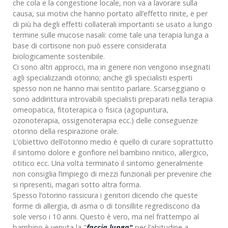
che cola e la congestione locale, non va a lavorare sulla
causa, sui motivi che hanno portato all’effetto rinite, e per
di più ha degli effetti collaterali importanti se usato a lungo
termine sulle mucose nasali: come tale una terapia lunga a
base di cortisone non può essere considerata
biologicamente sostenibile.
Ci sono altri approcci, ma in genere non vengono insegnati
agli specializzandi otorino; anche gli specialisti esperti
spesso non ne hanno mai sentito parlare. Scarseggiano o
sono addirittura introvabili specialisti preparati nella terapia
omeopatica, fitoterapica o fisica (agopuntura,
ozonoterapia, ossigenoterapia ecc.) delle conseguenze
otorino della respirazione orale.
L’obiettivo dell’otorino medio è quello di curare soprattutto
il sintomo dolore e gonfiore nel bambino rinitico, allergico,
otitico ecc. Una volta terminato il sintomo generalmente
non consiglia l’impiego di mezzi funzionali per prevenire che
si ripresenti, magari sotto altra forma.
Spesso l’otorino rassicura i genitori dicendo che queste
forme di allergia, di asma o di tonsillite regrediscono da
sole verso i 10 anni. Questo è vero, ma nel frattempo al
bambino è venuta la "
faccia lunga"
per l’abitudine a