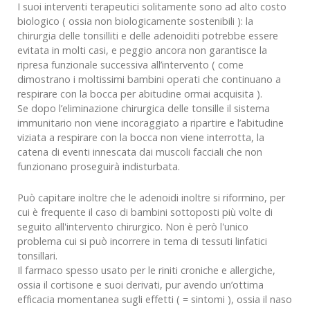
I suoi interventi terapeutici solitamente sono ad alto costo
biologico ( ossia non biologicamente sostenibili ): la
chirurgia delle tonsilliti e delle adenoiditi potrebbe essere
evitata in molti casi, e peggio ancora non garantisce la
ripresa funzionale successiva all’intervento ( come
dimostrano i moltissimi bambini operati che continuano a
respirare con la bocca per abitudine ormai acquisita ).
Se dopo l’eliminazione chirurgica delle tonsille il sistema
immunitario non viene incoraggiato a ripartire e l’abitudine
viziata a respirare con la bocca non viene interrotta, la
catena di eventi innescata dai muscoli facciali che non
funzionano proseguirà indisturbata.
Può capitare inoltre che le adenoidi inoltre si riformino, per
cui è frequente il caso di bambini sottoposti più volte di
seguito all'intervento chirurgico. Non è però l'unico
problema cui si può incorrere in tema di tessuti linfatici
tonsillari.
Il farmaco spesso usato per le riniti croniche e allergiche,
ossia il cortisone e suoi derivati, pur avendo un’ottima
efficacia momentanea sugli effetti ( = sintomi ), ossia il naso