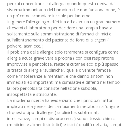
per cui concentrarsi sull’allergia quando questa deriva dal
sistema immunitario del bambino che non funziona bene, è
un po’ come scambiare lucciole per lanterne.
In genere l’allergologo effettua ed esamina un gran numero
di esami di laboratorio per decidere una terapia basata
solitamente sulla somministrazione di farmaci chimici e
sull’allontanamento del paziente da fonti di allergeni (
polvere, acari ecc. ).
Il problema delle allergie solo raramente si configura come
allergia acuta grave vera e propria ( con crisi respiratorie
improvvise e pericolose, reazioni cutanee ecc. ); più spesso
si tratta di allergie “subliniche”, quelle divenute famose
come “intolleranze alimentari”, e che danno sintomi non
immediati ed importanti ma cumulativi e differiti nel tempo;
la loro pericolosità consiste nell’azione subdola,
insospettata e strisciante..
La moderna ricerca ha evidenziato che i principali fattori
implicati nella genesi dei cambiamenti metabolici all’origine
di questo tipo di allergie ( subliniche, subliminali,
intolleranze, campi di disturbo ecc. ) sono i tossici chimici
(medicine e alimenti sintetici) e fisici ( qualità dell’aria, campi