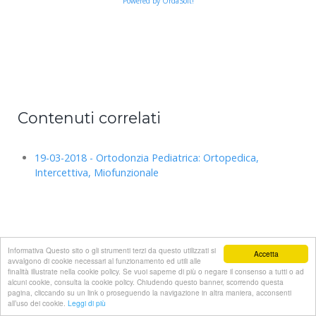
Powered by OrdaSoft!
Contenuti correlati
19-03-2018 - Ortodonzia Pediatrica: Ortopedica,
Intercettiva, Miofunzionale
Informativa Questo sito o gli strumenti terzi da questo utilizzati si
Accetta
avvalgono di cookie necessari al funzionamento ed utili alle
finalità illustrate nella cookie policy. Se vuoi saperne di più o negare il consenso a tutti o ad
alcuni cookie, consulta la cookie policy. Chiudendo questo banner, scorrendo questa
pagina, cliccando su un link o proseguendo la navigazione in altra maniera, acconsenti
all’uso dei cookie.
Leggi di più
Save