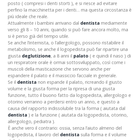
posto ( compresi i denti storti ), e si riesce ad evitare
perfino la macchinetta per i denti… ma questa circostanza è
più ideale che reale.
Attualmente i bambini arrivano dal
dentista
mediamente
verso gli 8 – 10 anni, quando si può fare ancora molto, ma
si è perso già del tempo utile.
Se anche l’internista, o l’allergologo, possono ristabilire il
metabolismo, se anche il logopedista può far ripartire una
giusta
deglutizione
, a 8 anni il
palato
( e quindi il naso ) di
un respiratore orale è ormai sottosviluppato, così come i
muscoli della masticazione che servono anche per
espandere il palato e il massiccio facciale in generale.
Se il
dentista
non espande il palato, ricreando il giusto
volume e la giusta forma per la ripresa di una giusta
funzione, tutto il buono fatto da logopedista, allergologo e
otorino verranno a perdersi entro un anno, e questo a
causa del rapporto indissolubile tra la forma ( aiutata dal
dentista
) e la funzione ( aiutata da logopedista, otorino,
allergologo, pediatra ).
È anche vero il contrario: ossia, senza l’aiuto almeno del
logopedista, il lavoro del
dentista
sulla forma e il volume