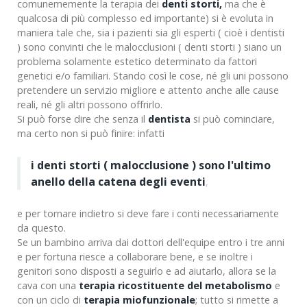
comunememente la terapia dei
denti storti,
ma che è
qualcosa di più complesso ed importante) si è evoluta in
maniera tale che, sia i pazienti sia gli esperti ( cioè i dentisti
) sono convinti che le malocclusioni ( denti storti ) siano un
problema solamente estetico determinato da fattori
genetici e/o familiari. Stando così le cose, né gli uni possono
pretendere un servizio migliore e attento anche alle cause
reali, né gli altri possono offrirlo.
Si può forse dire che senza il
dentista
si può cominciare,
ma certo non si può finire: infatti
i denti storti ( malocclusione ) sono l'ultimo
anello della catena degli eventi
,
e per tornare indietro si deve fare i conti necessariamente
da questo.
Se un bambino arriva dai dottori dell'equipe entro i tre anni
e per fortuna riesce a collaborare bene, e se inoltre i
genitori sono disposti a seguirlo e ad aiutarlo, allora se la
cava con una
terapia ricostituente del metabolismo
e
con un ciclo di
terapia miofunzionale
; tutto si rimette a