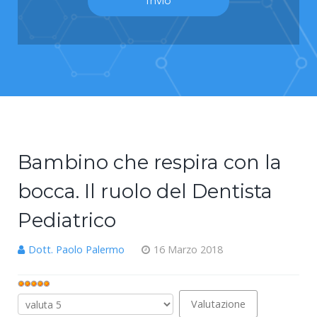
Bambino che respira con la
bocca. Il ruolo del Dentista
Pediatrico
Dott. Paolo Palermo
16 Marzo 2018
Valutazione
attuale:
Valuta
5
/
5