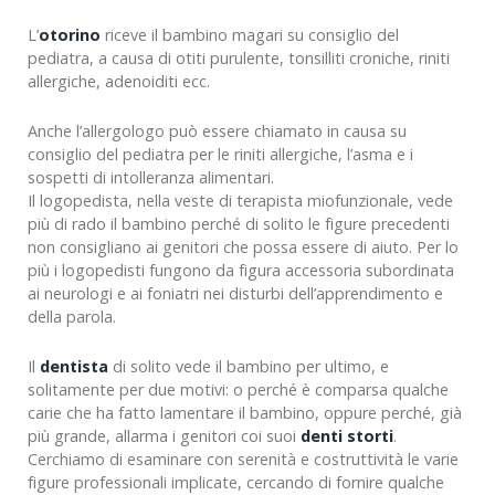
L’
otorino
riceve il bambino magari su consiglio del
pediatra, a causa di otiti purulente, tonsilliti croniche, riniti
allergiche, adenoiditi ecc.
Anche l’allergologo può essere chiamato in causa su
consiglio del pediatra per le riniti allergiche, l’asma e i
sospetti di intolleranza alimentari.
Il logopedista, nella veste di terapista miofunzionale, vede
più di rado il bambino perché di solito le figure precedenti
non consigliano ai genitori che possa essere di aiuto. Per lo
più i logopedisti fungono da figura accessoria subordinata
ai neurologi e ai foniatri nei disturbi dell’apprendimento e
della parola.
Il
dentista
di solito vede il bambino per ultimo, e
solitamente per due motivi: o perché è comparsa qualche
carie che ha fatto lamentare il bambino, oppure perché, già
più grande, allarma i genitori coi suoi
denti storti
.
Cerchiamo di esaminare con serenità e costruttività le varie
figure professionali implicate, cercando di fornire qualche