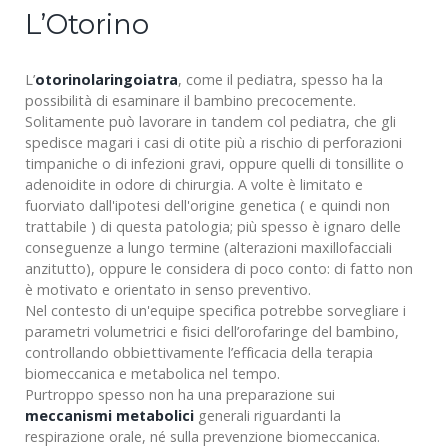
L’Otorino
L’
otorinolaringoiatra
, come il pediatra, spesso ha la
possibilità di esaminare il bambino precocemente.
Solitamente può lavorare in tandem col pediatra, che gli
spedisce magari i casi di otite più a rischio di perforazioni
timpaniche o di infezioni gravi, oppure quelli di tonsillite o
adenoidite in odore di chirurgia. A volte è limitato e
fuorviato dall'ipotesi dell'origine genetica ( e quindi non
trattabile ) di questa patologia; più spesso è ignaro delle
conseguenze a lungo termine (alterazioni maxillofacciali
anzitutto), oppure le considera di poco conto: di fatto non
è motivato e orientato in senso preventivo.
Nel contesto di un'equipe specifica potrebbe sorvegliare i
parametri volumetrici e fisici dell’orofaringe del bambino,
controllando obbiettivamente l’efficacia della terapia
biomeccanica e metabolica nel tempo.
Purtroppo spesso non ha una preparazione sui
meccanismi metabolici
generali riguardanti la
respirazione orale, né sulla prevenzione biomeccanica.