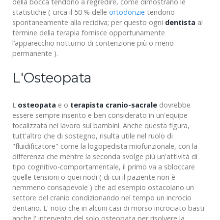
della bocca tendono a regredire, come dimostrano le
statistiche ( circa il 50 % delle
ortodonzie
tendono
spontaneamente alla recidiva; per questo ogni
dentista
al
termine della terapia fornisce opportunamente
l’apparecchio notturno di contenzione più o meno
permanente ).
L'Osteopata
L'
osteopata
e o
terapista cranio-sacrale
dovrebbe
essere sempre inserito e ben considerato in un'equipe
focalizzata nel lavoro sui bambini. Anche questa figura,
tutt'altro che di sostegno, risulta utile nel ruolo di
"fluidificatore" come la logopedista miofunzionale, con la
differenza che mentre la seconda svolge più un'attività di
tipo cognitivo-comportamentale, il primo va a sbloccare
quelle tensioni o quei nodi ( di cui il paziente non è
nemmeno consapevole ) che ad esempio ostacolano un
settore del cranio condizionando nel tempo un incrocio
dentario. E' noto che in alcuni casi di morso incrociato basti
anche l' intervento del solo osteopata per risolvere la