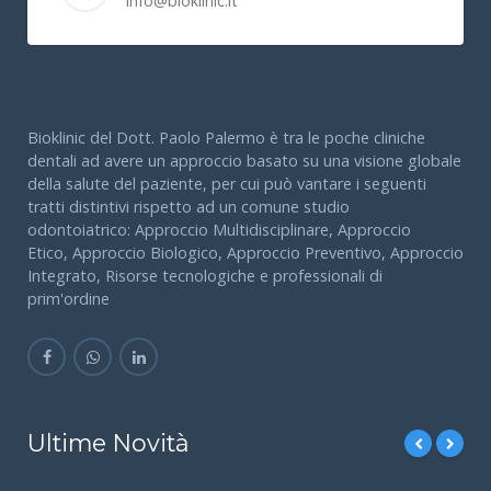
info@bioklinic.it
Chirurgia pre-protesica
La Chirurgia pre-protesica consente di eliminare e/o
correggere condizioni anomale, predisponendo così
il cavo orale ad accogliere al meglio la nuova protesi.
Vengono utilizzate membrane ed innesti di osso del
Bioklinic del Dott. Paolo Palermo è tra le poche cliniche
paziente o materiale sintetico biocompatibile.
dentali ad avere un approccio basato su una visione globale
della salute del paziente, per cui può vantare i seguenti
tratti distintivi rispetto ad un comune studio
Chirurgia Mucogengivale
odontoiatrico: Approccio Multidisciplinare, Approccio
Etico, Approccio Biologico, Approccio Preventivo, Approccio
La Chirurgia Mucogengivale consente di ridurre o
Integrato, Risorse tecnologiche e professionali di
eliminare gli inestetismi causati da recessioni della
prim'ordine
gengiva. La recessione gengivale determina un
migramento in direzione apicale (verso la radice del
dente) della gengiva e un “allungamento” della
corona clinica del dente, poiché la radice viene
“denudata”, trovandosi così esposta all’ambiente
Ultime Novità
orale circostante: ciò costituisce una problematica
estetica e di sensibilità per il paziente.