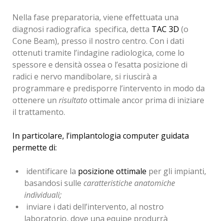
interventi.
Nella fase preparatoria, viene effettuata una
Lo scopo di questa tipologia di intervento è
diagnosi radiografica specifica, detta
TAC 3D
(o
ripristinare l’equilibrio orale
Cone Beam), presso il nostro centro. Con i dati
, sia dal punto di vista
estetico
ottenuti tramite l’indagine radiologica, come lo
che
funzionale,
gli interventi vanno da
estrazioni dentali, che sono quelli più comuni, fino ad
spessore e densità ossea o l’esatta posizione di
operazioni di chirurgia maxillo-facciale utilizzate, nei
radici e nervo mandibolare, si riuscirà a
casi più importanti, per asportare masse tumorali
programmare e predisporre l’intervento in modo da
nella zona facciale o estrazioni dentali complicate che
ottenere un
risultato
ottimale ancor prima di iniziare
necessitano di una anestesia totale.
il trattamento.
In questa branca della chirurgia orale è possibile
In particolare, l’implantologia computer guidata
inserire una serie di interventi dalla semplice
permette di:
estrazione dentale che rimane il più diffuso,
all’intervento parodontale.
identificare la
posizione ottimale
per gli impianti,
basandosi sulle
caratteristiche anatomiche
individuali;
Estrazione del Dente del Giudizio
Asportazione di Cisti Orali
inviare i dati dell’intervento, al nostro
L'estrazione del dente del giudizio consiste nella
La
cisti
è una cavità o sacca, normale o patologica,
rimozione
laboratorio, dove una equipe produrrà