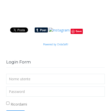
Save
Powered by OrdaSoft!
Login Form
Nome
utente
Password
Ricordami