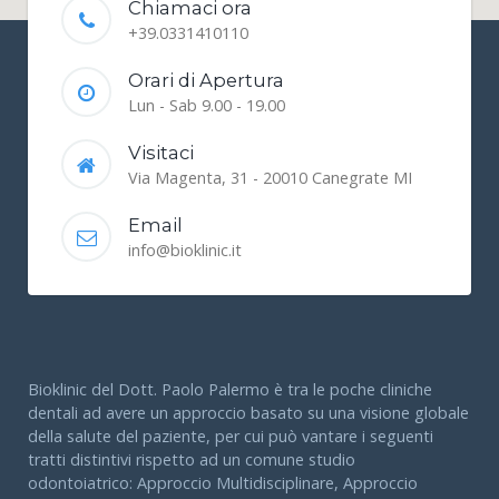
Chiamaci ora
+39.0331410110
Orari di Apertura
Lun - Sab 9.00 - 19.00
Visitaci
Via Magenta, 31 - 20010 Canegrate MI
Email
info@bioklinic.it
Bioklinic del Dott. Paolo Palermo è tra le poche cliniche
dentali ad avere un approccio basato su una visione globale
della salute del paziente, per cui può vantare i seguenti
tratti distintivi rispetto ad un comune studio
odontoiatrico: Approccio Multidisciplinare, Approccio