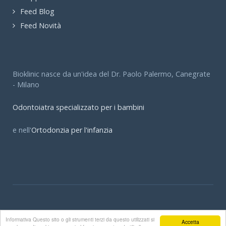
Feed Blog
Feed Novità
Bioklinic nasce da un'idea del Dr. Paolo Palermo, Canegrate
- Milano
Odontoiatra specializzato per i bambini
e nell'
Ortodonzia per l'infanzia
© Bioklinic - Dott. Paolo Palermo Dott.ssa Elena Palermo
Informativa Questo sito o gli strumenti terzi da questo utilizzati si
Accetta
Bioklinic.it