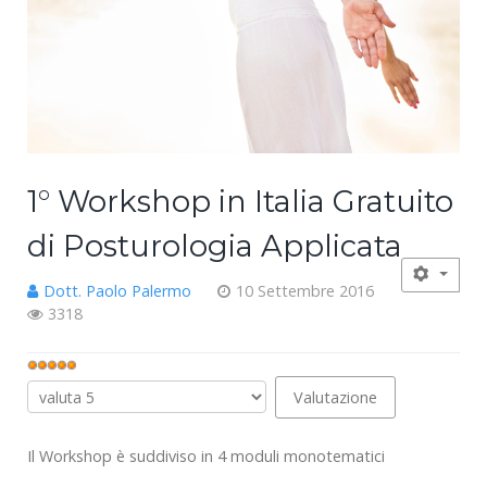
1° Workshop in Italia Gratuito
di Posturologia Applicata
Dott. Paolo Palermo
10 Settembre 2016
3318
Valutazione
attuale:
Valuta
5
/
5
Il Workshop è suddiviso in 4 moduli monotematici