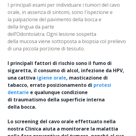
I principali esami per individuare i tumori del cavo
orale, in assenza di sintomi, sono l'ispezione e
la palpazione del pavimento della bocca e
della lingua da parte
dell’Odontoiatra.
Ogni lesione sospetta
della mucosa viene sottoposta a biopsia col prelievo
di una piccola porzione di tessuto.
I principali fattori di rischio sono
il
fumo
di
sigaretta, il consumo di
alcol, infezione da HPV,
una cattiva
igiene orale
, masticazione di
tabacco, errato posizionamento di
protesi
dentarie
e qualunque condizione
di
traumatismo
della superficie interna
della
bocca
.
Lo screening del cavo orale effettuato nella
nostra Clinica aiuta a monitorare la malattia
nella fase preventiva del tumore, nonché al suo