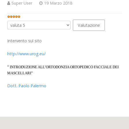
Super User
19 Marzo 2018
Valutazione
attuale:
Valuta
5
/
5
Intervento sul sito
http://www.urog.eu/
” INTRODUZIONE ALL’ORTODONZIA ORTOPEDICO FACCIALE DEI
MASCELLARI”
Dott. Paolo Palermo