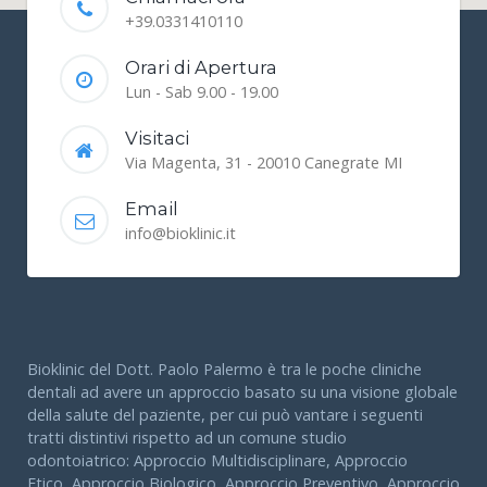
+39.0331410110
Orari di Apertura
Lun - Sab 9.00 - 19.00
Visitaci
Via Magenta, 31 - 20010 Canegrate MI
Email
info@bioklinic.it
Bioklinic del Dott. Paolo Palermo è tra le poche cliniche
dentali ad avere un approccio basato su una visione globale
della salute del paziente, per cui può vantare i seguenti
tratti distintivi rispetto ad un comune studio
odontoiatrico: Approccio Multidisciplinare, Approccio
Etico, Approccio Biologico, Approccio Preventivo, Approccio